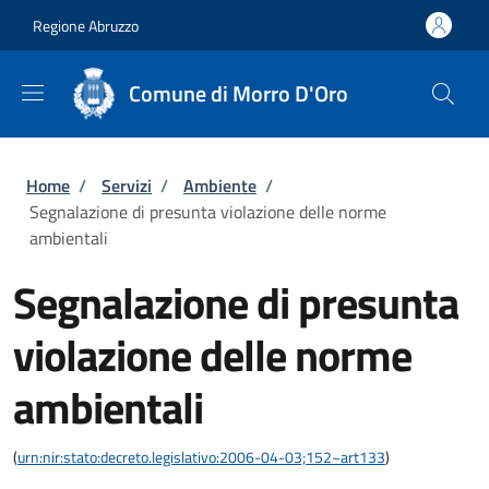
Salta al contenuto principale
Skip to footer content
Regione Abruzzo
Comune di Morro D'Oro
Briciole di pane
Home
/
Servizi
/
Ambiente
/
Segnalazione di presunta violazione delle norme
ambientali
Segnalazione di presunta
violazione delle norme
ambientali
(
urn:nir:stato:decreto.legislativo:2006-04-03;152~art133
)