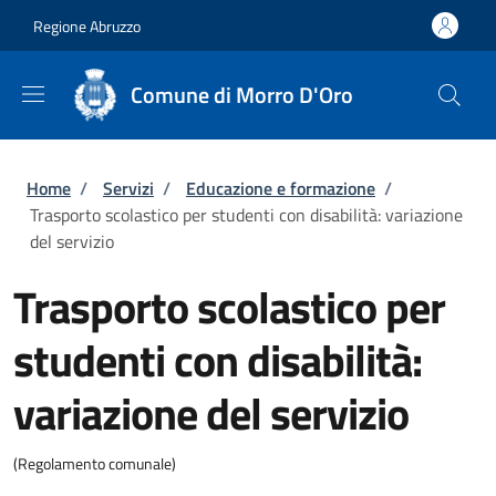
Salta al contenuto principale
Skip to footer content
Regione Abruzzo
Comune di Morro D'Oro
Briciole di pane
Home
/
Servizi
/
Educazione e formazione
/
Trasporto scolastico per studenti con disabilità: variazione
del servizio
Trasporto scolastico per
studenti con disabilità:
variazione del servizio
(Regolamento comunale)