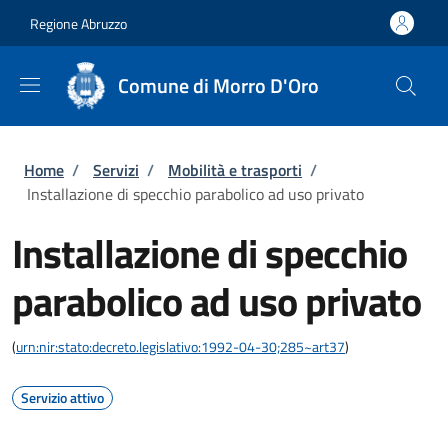
Salta al contenuto principale
Skip to footer content
Regione Abruzzo
Comune di Morro D'Oro
Briciole di pane
Home
/
Servizi
/
Mobilità e trasporti
/
Installazione di specchio parabolico ad uso privato
Installazione di specchio
parabolico ad uso privato
(
urn:nir:stato:decreto.legislativo:1992-04-30;285~art37
)
Servizio attivo