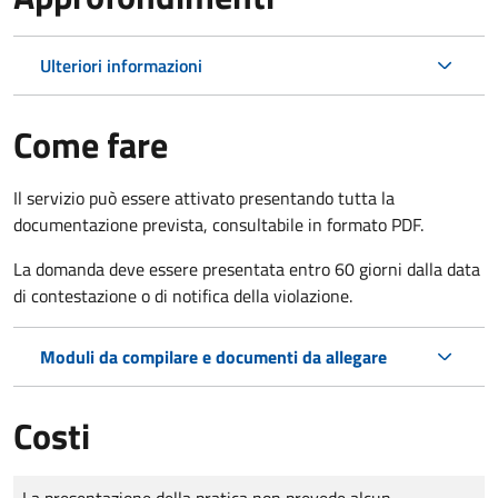
Ulteriori informazioni
Come fare
Il servizio può essere attivato presentando tutta la
documentazione prevista, consultabile in formato PDF.
La domanda deve essere presentata entro 60 giorni dalla data
di contestazione o di notifica della violazione.
Moduli da compilare e documenti da allegare
Costi
Tipo di pagamento
Importo
La presentazione della pratica non prevede alcun