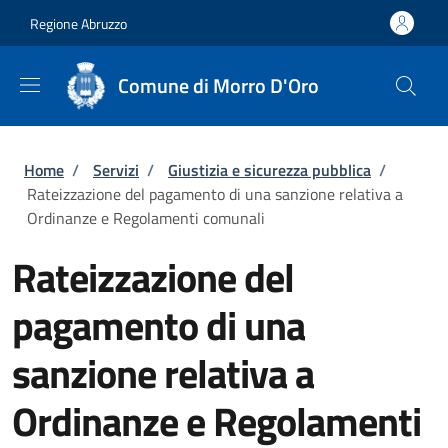
Salta al contenuto principale
Skip to footer content
Regione Abruzzo
Comune di Morro D'Oro
Briciole di pane
Home
/
Servizi
/
Giustizia e sicurezza pubblica
/
Rateizzazione del pagamento di una sanzione relativa a
Ordinanze e Regolamenti comunali
Rateizzazione del
pagamento di una
sanzione relativa a
Ordinanze e Regolamenti