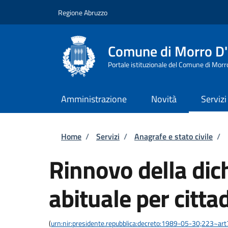
Salta al contenuto principale
Skip to footer content
Regione Abruzzo
Comune di Morro D
Portale istituzionale del Comune di Morr
Amministrazione
Novità
Servizi
Briciole di pane
Home
/
Servizi
/
Anagrafe e stato civile
/
Rinnovo della dic
abituale per citta
(
urn:nir:presidente.repubblica:decreto:1989-05-30;223~art