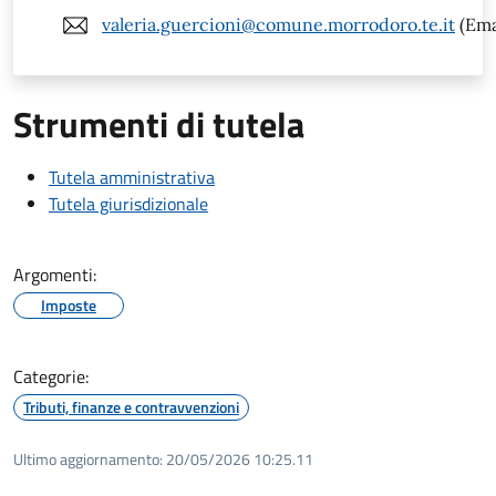
valeria.guercioni@comune.morrodoro.te.it
(Ema
Strumenti di tutela
Tutela amministrativa
Tutela giurisdizionale
Argomenti:
Imposte
Categorie:
Tributi, finanze e contravvenzioni
Ultimo aggiornamento:
20/05/2026 10:25.11