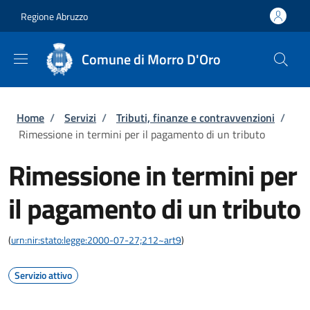
Salta al contenuto principale
Skip to footer content
Regione Abruzzo
Comune di Morro D'Oro
Briciole di pane
Home
/
Servizi
/
Tributi, finanze e contravvenzioni
/
Rimessione in termini per il pagamento di un tributo
Rimessione in termini per
il pagamento di un tributo
(
urn:nir:stato:legge:2000-07-27;212~art9
)
Servizio attivo