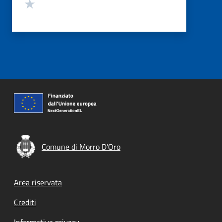
Valuta 1 stelle su 5
Comune di Morro D'Oro
Footer menu
Area riservata
Crediti
Informativa privacy