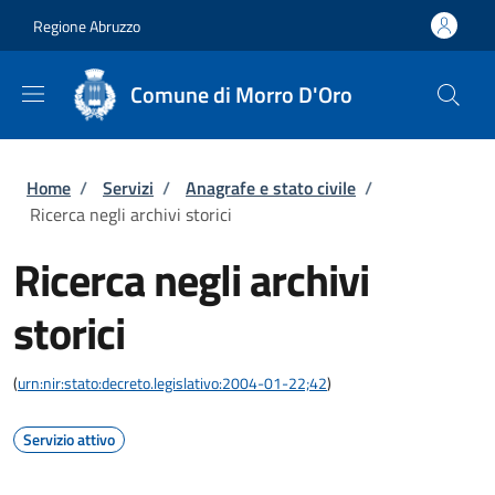
Salta al contenuto principale
Skip to footer content
Regione Abruzzo
Comune di Morro D'Oro
Briciole di pane
Home
/
Servizi
/
Anagrafe e stato civile
/
Ricerca negli archivi storici
Ricerca negli archivi
storici
(
urn:nir:stato:decreto.legislativo:2004-01-22;42
)
Servizio attivo