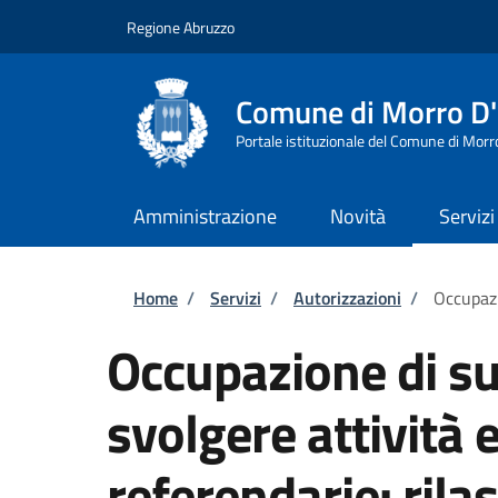
Salta al contenuto principale
Skip to footer content
Regione Abruzzo
Comune di Morro D
Portale istituzionale del Comune di Morr
Amministrazione
Novità
Servizi
Briciole di pane
Home
/
Servizi
/
Autorizzazioni
/
Occupazi
Occupazione di su
svolgere attività e
referendarie: rilas