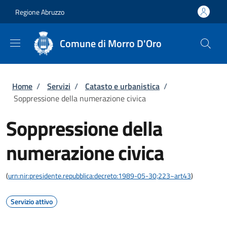
Salta al contenuto principale
Skip to footer content
Regione Abruzzo
Comune di Morro D'Oro
Briciole di pane
Home
/
Servizi
/
Catasto e urbanistica
/
Soppressione della numerazione civica
Soppressione della
numerazione civica
(
urn:nir:presidente.repubblica:decreto:1989-05-30;223~art43
)
Servizio attivo