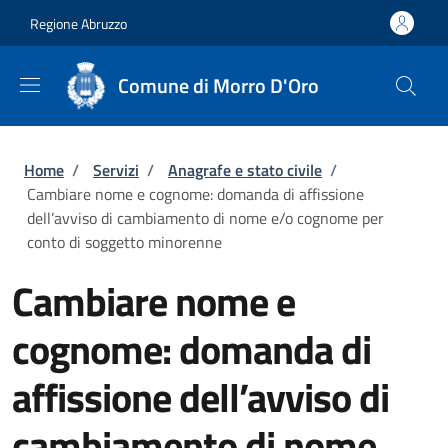
Salta al contenuto principale
Skip to footer content
Regione Abruzzo
Comune di Morro D'Oro
Briciole di pane
Home
/
Servizi
/
Anagrafe e stato civile
/
Cambiare nome e cognome: domanda di affissione
dell’avviso di cambiamento di nome e/o cognome per
conto di soggetto minorenne
Cambiare nome e
cognome: domanda di
affissione dell’avviso di
cambiamento di nome