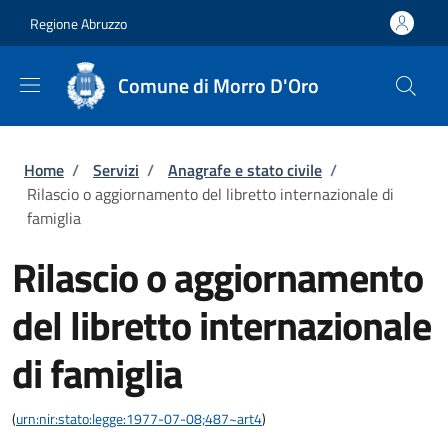
Salta al contenuto principale
Skip to footer content
Regione Abruzzo
Comune di Morro D'Oro
Briciole di pane
Home
/
Servizi
/
Anagrafe e stato civile
/
Rilascio o aggiornamento del libretto internazionale di
famiglia
Rilascio o aggiornamento
del libretto internazionale
di famiglia
(
urn:nir:stato:legge:1977-07-08;487~art4
)