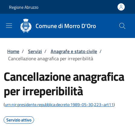
Salta al contenuto principale
Skip to footer content
Regione Abruzzo
Comune di Morro D'Oro
Briciole di pane
Home
/
Servizi
/
Anagrafe e stato civile
/
Cancellazione anagrafica per irreperibilità
Cancellazione anagrafica
per irreperibilità
(
urn:nir:presidente.repubblica:decreto:1989-05-30;223~art11
)
Servizio attivo