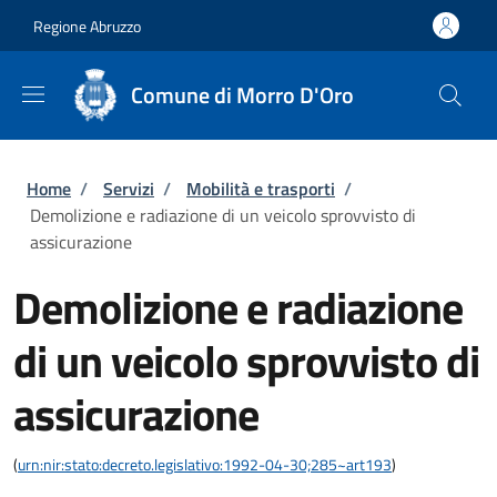
Salta al contenuto principale
Skip to footer content
Regione Abruzzo
Comune di Morro D'Oro
Briciole di pane
Home
/
Servizi
/
Mobilità e trasporti
/
Demolizione e radiazione di un veicolo sprovvisto di
assicurazione
Demolizione e radiazione
di un veicolo sprovvisto di
assicurazione
(
urn:nir:stato:decreto.legislativo:1992-04-30;285~art193
)