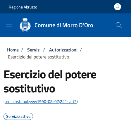
Salta al contenuto principale
Skip to footer content
Regione Abruzzo
Comune di Morro D'Oro
Briciole di pane
Home
/
Servizi
/
Autorizzazioni
/
Esercizio del potere sostitutivo
Esercizio del potere
sostitutivo
(
urn:nir:stato:legge:1990-08-07;241~art2
)
Servizio attivo