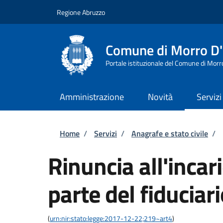
Salta al contenuto principale
Skip to footer content
Regione Abruzzo
Comune di Morro D
Portale istituzionale del Comune di Morr
Amministrazione
Novità
Servizi
Briciole di pane
Home
/
Servizi
/
Anagrafe e stato civile
/
Rinuncia all'incari
parte del fiduciar
(
urn:nir:stato:legge:2017-12-22;219~art4
)