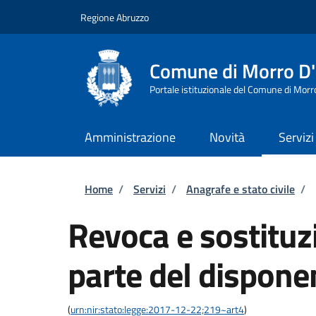
Salta al contenuto principale
Skip to footer content
Regione Abruzzo
Comune di Morro D
Portale istituzionale del Comune di Morr
Amministrazione
Novità
Servizi
Briciole di pane
Home
/
Servizi
/
Anagrafe e stato civile
/
Revoca e sostituzi
parte del dispone
(
urn:nir:stato:legge:2017-12-22;219~art4
)