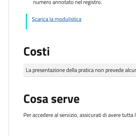
numero annotato nel registro.
Scarica la modulistica
Costi
Tipo di pagamento
Importo
La presentazione della pratica non prevede al
Cosa serve
Per accedere al servizio, assicurati di avere tutt