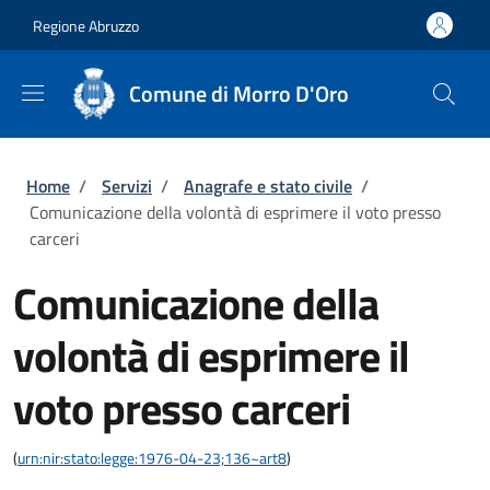
Salta al contenuto principale
Skip to footer content
Regione Abruzzo
Comune di Morro D'Oro
Briciole di pane
Home
/
Servizi
/
Anagrafe e stato civile
/
Comunicazione della volontà di esprimere il voto presso
carceri
Comunicazione della
volontà di esprimere il
voto presso carceri
(
urn:nir:stato:legge:1976-04-23;136~art8
)