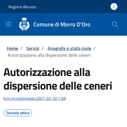
Salta al contenuto principale
Skip to footer content
Regione Abruzzo
Comune di Morro D'Oro
Briciole di pane
Home
/
Servizi
/
Anagrafe e stato civile
/
Autorizzazione alla dispersione delle ceneri
Autorizzazione alla
dispersione delle ceneri
(
urn:nir:stato:legge:2001-03-30;130
)
Servizio attivo