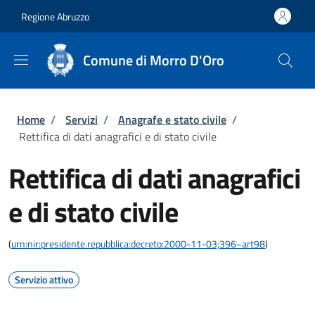
Salta al contenuto principale
Skip to footer content
Regione Abruzzo
Comune di Morro D'Oro
Briciole di pane
Home
/
Servizi
/
Anagrafe e stato civile
/
Rettifica di dati anagrafici e di stato civile
Rettifica di dati anagrafici
e di stato civile
(
urn:nir:presidente.repubblica:decreto:2000-11-03;396~art98
)
Servizio attivo