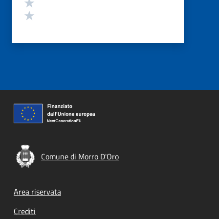
Valuta 2 stelle su 5
Valuta 1 stelle su 5
Comune di Morro D'Oro
Footer menu
Area riservata
Crediti