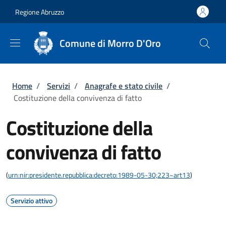
Salta al contenuto principale
Skip to footer content
Regione Abruzzo
Comune di Morro D'Oro
Briciole di pane
Home
/
Servizi
/
Anagrafe e stato civile
/
Costituzione della convivenza di fatto
Costituzione della
convivenza di fatto
(
urn:nir:presidente.repubblica:decreto:1989-05-30;223~art13
)
Servizio attivo