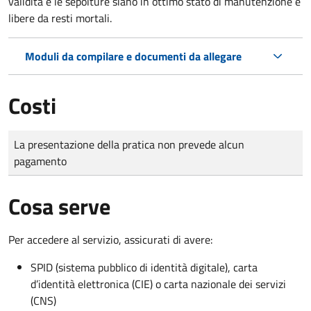
validità e le sepolture siano in ottimo stato di manutenzione e
libere da resti mortali.
Moduli da compilare e documenti da allegare
Costi
Tipo di pagamento
Importo
La presentazione della pratica non prevede alcun
pagamento
Cosa serve
Per accedere al servizio, assicurati di avere:
SPID (sistema pubblico di identità digitale), carta
d’identità elettronica (CIE) o carta nazionale dei servizi
(CNS)