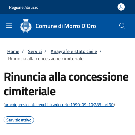
Salta al contenuto principale
Skip to footer content
Regione Abruzzo
Comune di Morro D'Oro
Briciole di pane
Home
/
Servizi
/
Anagrafe e stato civile
/
Rinuncia alla concessione cimiteriale
Rinuncia alla concessione
cimiteriale
(
urn:nir:presidente.repubblica:decreto:1990-09-10;285~art90
)
Servizio attivo