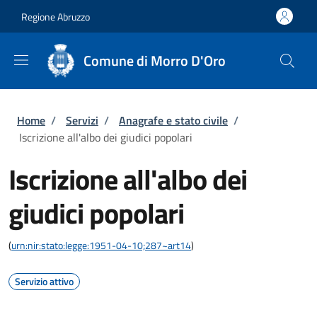
Salta al contenuto principale
Skip to footer content
Regione Abruzzo
Comune di Morro D'Oro
Briciole di pane
Home
/
Servizi
/
Anagrafe e stato civile
/
Iscrizione all'albo dei giudici popolari
Iscrizione all'albo dei
giudici popolari
(
urn:nir:stato:legge:1951-04-10;287~art14
)
Servizio attivo