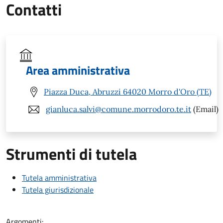
Contatti
Area amministrativa
Piazza Duca, Abruzzi 64020 Morro d'Oro (TE)
gianluca.salvi@comune.morrodoro.te.it
(Email)
Strumenti di tutela
Tutela amministrativa
Tutela giurisdizionale
Argomenti: