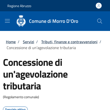
Salta al contenuto principale
Skip to footer content
Regione Abruzzo
Comune di Morro D'Oro
Briciole di pane
Home
/
Servizi
/
Tributi, finanze e contravvenzioni
/
Concessione di un'agevolazione tributaria
Concessione di
un'agevolazione
tributaria
(Regolamento comunale)
Servizio attivo