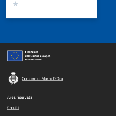
Valuta 1 stelle su 5
Comune di Morro D'Oro
Footer menu
Area riservata
Crediti