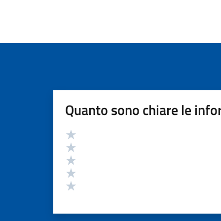
Quanto sono chiare le info
Valutazione
Valuta 5 stelle su 5
Valuta 4 stelle su 5
Valuta 3 stelle su 5
Valuta 2 stelle su 5
Valuta 1 stelle su 5