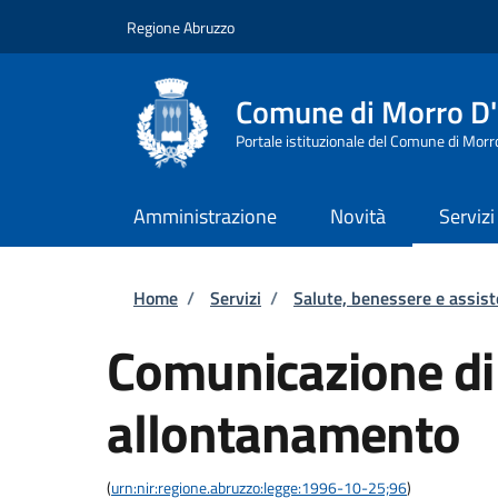
Salta al contenuto principale
Skip to footer content
Regione Abruzzo
Comune di Morro D
Portale istituzionale del Comune di Morr
Amministrazione
Novità
Servizi
Briciole di pane
Home
/
Servizi
/
Salute, benessere e assis
Comunicazione d
allontanamento
(
urn:nir:regione.abruzzo:legge:1996-10-25;96
)