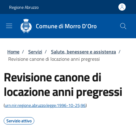
Salta al contenuto principale
Skip to footer content
Regione Abruzzo
Comune di Morro D'Oro
Briciole di pane
Home
/
Servizi
/
Salute, benessere e assistenza
/
Revisione canone di locazione anni pregressi
Revisione canone di
locazione anni pregressi
(
urn:nir:regione.abruzzo:legge:1996-10-25;96
)
Servizio attivo