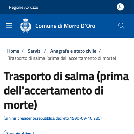
Salta al contenuto principale
Skip to footer content
Regione Abruzzo
Comune di Morro D'Oro
Briciole di pane
Home
/
Servizi
/
Anagrafe e stato civile
/
Trasporto di salma (prima dell'accertamento di morte)
Trasporto di salma (prima
dell'accertamento di
morte)
(
urn:nir:presidente.repubblica:decreto:1990-09-10;285
)
Servizio attivo