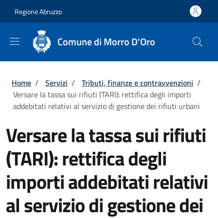
Salta al contenuto principale
Skip to footer content
Regione Abruzzo
Comune di Morro D'Oro
Briciole di pane
Home
/
Servizi
/
Tributi, finanze e contravvenzioni
/
Versare la tassa sui rifiuti (TARI): rettifica degli importi
addebitati relativi al servizio di gestione dei rifiuti urbani
Versare la tassa sui rifiuti
(TARI): rettifica degli
importi addebitati relativi
al servizio di gestione dei