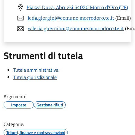
Piazza Duca, Abruzzi 64020 Morro d'Oro (TE)
leda.giorgini@comune.morrodoro.te.it
(Email)
valeria.guercioni@comune.morrodoro.te.it
(Ema
Strumenti di tutela
Tutela amministrativa
Tutela giurisdizionale
Argomenti:
Imposte
Gestione rifiuti
Categorie:
Tributi, finanze e contravvenzioni