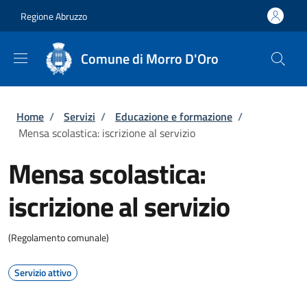
Salta al contenuto principale
Skip to footer content
Regione Abruzzo
Comune di Morro D'Oro
Briciole di pane
Home
/
Servizi
/
Educazione e formazione
/
Mensa scolastica: iscrizione al servizio
Mensa scolastica:
iscrizione al servizio
(Regolamento comunale)
Servizio attivo