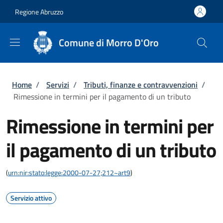
Salta al contenuto principale
Skip to footer content
Regione Abruzzo
Comune di Morro D'Oro
Briciole di pane
Home
/
Servizi
/
Tributi, finanze e contravvenzioni
/
Rimessione in termini per il pagamento di un tributo
Rimessione in termini per
il pagamento di un tributo
(
urn:nir:stato:legge:2000-07-27;212~art9
)
Servizio attivo