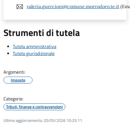
valeria.guercioni@comune.morrodoro.te.it
(Ema
Strumenti di tutela
Tutela amministrativa
Tutela giurisdizionale
Argomenti:
Imposte
Categorie:
Tributi, finanze e contravvenzioni
Ultimo aggiornamento:
20/05/2026 10:25.11