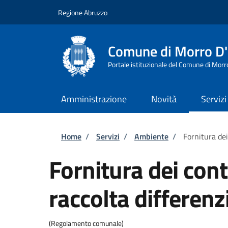
Salta al contenuto principale
Skip to footer content
Regione Abruzzo
Comune di Morro D
Portale istituzionale del Comune di Morr
Amministrazione
Novità
Servizi
Briciole di pane
Home
/
Servizi
/
Ambiente
/
Fornitura dei
Fornitura dei cont
raccolta differenz
(Regolamento comunale)