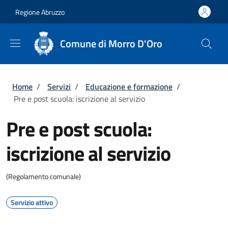
Salta al contenuto principale
Skip to footer content
Regione Abruzzo
Comune di Morro D'Oro
Briciole di pane
Home
/
Servizi
/
Educazione e formazione
/
Pre e post scuola: iscrizione al servizio
Pre e post scuola:
iscrizione al servizio
(Regolamento comunale)
Servizio attivo