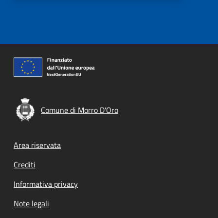
Comune di Morro D'Oro
Footer menu
Area riservata
Crediti
Informativa privacy
Note legali