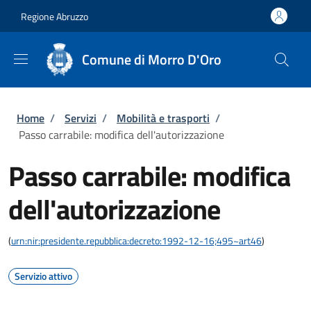
Salta al contenuto principale
Skip to footer content
Regione Abruzzo
Comune di Morro D'Oro
Briciole di pane
Home
/
Servizi
/
Mobilità e trasporti
/
Passo carrabile: modifica dell'autorizzazione
Passo carrabile: modifica
dell'autorizzazione
(
urn:nir:presidente.repubblica:decreto:1992-12-16;495~art46
)
Servizio attivo