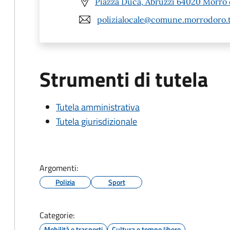
Piazza Duca, Abruzzi 64020 Morro 
polizialocale@comune.morrodoro.t
Strumenti di tutela
Tutela amministrativa
Tutela giurisdizionale
Argomenti:
Polizia
Sport
Categorie:
Mobilità e trasporti
Cultura e tempo libero