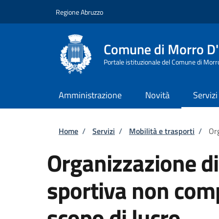
Salta al contenuto principale
Skip to footer content
Regione Abruzzo
Comune di Morro D
Portale istituzionale del Comune di Morr
Amministrazione
Novità
Servizi
Briciole di pane
Home
/
Servizi
/
Mobilità e trasporti
/
Org
Organizzazione d
sportiva non comp
scopo di lucro