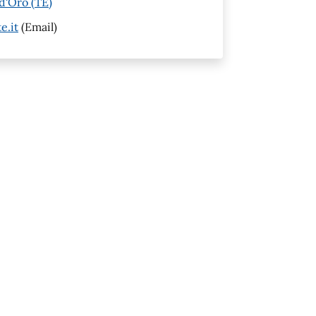
d'Oro (TE)
e.it
(Email)