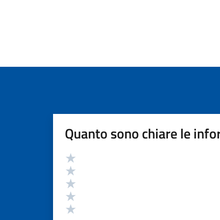
Quanto sono chiare le info
Valutazione
Valuta 5 stelle su 5
Valuta 4 stelle su 5
Valuta 3 stelle su 5
Valuta 2 stelle su 5
Valuta 1 stelle su 5