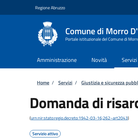
Salta al contenuto principale
Skip to footer content
Regione Abruzzo
Comune di Morro D
Portale istituzionale del Comune di Morr
Amministrazione
Novità
Servizi
Briciole di pane
Home
/
Servizi
/
Giustizia e sicurezza pubbl
Domanda di risar
(
urn:nir:stato:regio.decreto:1942-03-16;262~art2043
)
Servizio attivo