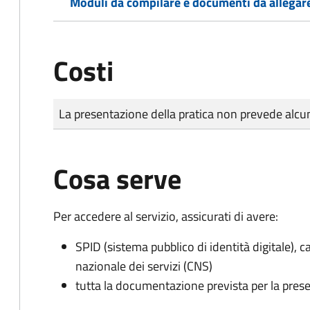
Moduli da compilare e documenti da allegar
Costi
Tipo di pagamento
Importo
La presentazione della pratica non prevede al
Cosa serve
Per accedere al servizio, assicurati di avere:
SPID (sistema pubblico di identità digitale), ca
nazionale dei servizi (CNS)
tutta la documentazione prevista per la prese