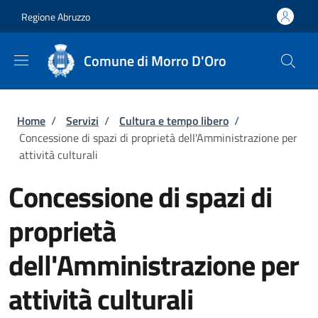
Salta al contenuto principale
Skip to footer content
Regione Abruzzo
Comune di Morro D'Oro
Briciole di pane
Home
/
Servizi
/
Cultura e tempo libero
/
Concessione di spazi di proprietà dell'Amministrazione per
attività culturali
Concessione di spazi di
proprietà
dell'Amministrazione per
attività culturali