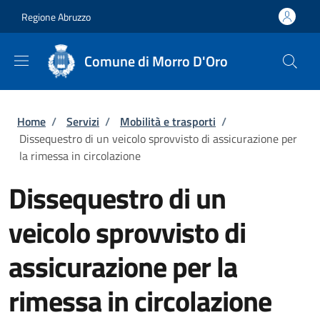
Salta al contenuto principale
Skip to footer content
Regione Abruzzo
Comune di Morro D'Oro
Briciole di pane
Home
/
Servizi
/
Mobilità e trasporti
/
Dissequestro di un veicolo sprovvisto di assicurazione per
la rimessa in circolazione
Dissequestro di un
veicolo sprovvisto di
assicurazione per la
rimessa in circolazione