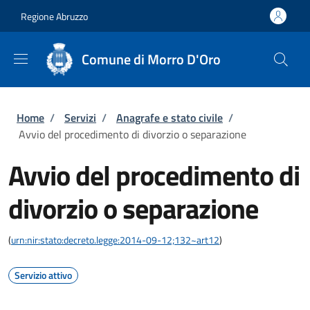
Salta al contenuto principale
Skip to footer content
Regione Abruzzo
Comune di Morro D'Oro
Briciole di pane
Home
/
Servizi
/
Anagrafe e stato civile
/
Avvio del procedimento di divorzio o separazione
Avvio del procedimento di
divorzio o separazione
(
urn:nir:stato:decreto.legge:2014-09-12;132~art12
)
Servizio attivo