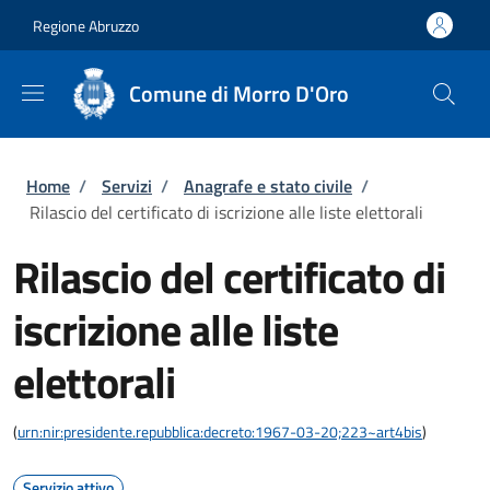
Salta al contenuto principale
Skip to footer content
Regione Abruzzo
Comune di Morro D'Oro
Briciole di pane
Home
/
Servizi
/
Anagrafe e stato civile
/
Rilascio del certificato di iscrizione alle liste elettorali
Rilascio del certificato di
iscrizione alle liste
elettorali
(
urn:nir:presidente.repubblica:decreto:1967-03-20;223~art4bis
)
Servizio attivo