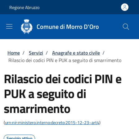
Salta al contenuto principale
Skip to footer content
Regione Abruzzo
Comune di Morro D'Oro
Briciole di pane
Home
/
Servizi
/
Anagrafe e stato civile
/
Rilascio dei codici PIN e PUK a seguito di smarrimento
Rilascio dei codici PIN e
PUK a seguito di
smarrimento
(
urn:nir:ministero.interno:decreto:2015-12-23~art4
)
Servizio attivo