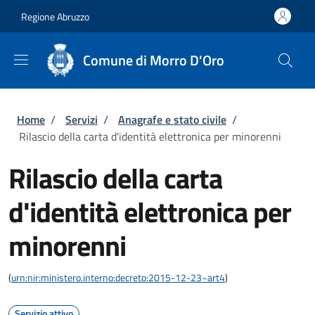
Salta al contenuto principale
Skip to footer content
Regione Abruzzo
Comune di Morro D'Oro
Briciole di pane
Home
/
Servizi
/
Anagrafe e stato civile
/
Rilascio della carta d'identità elettronica per minorenni
Rilascio della carta
d'identità elettronica per
minorenni
(
urn:nir:ministero.interno:decreto:2015-12-23~art4
)
Servizio attivo