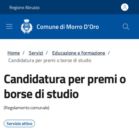
Salta al contenuto principale
Skip to footer content
Regione Abruzzo
Comune di Morro D'Oro
Briciole di pane
Home
/
Servizi
/
Educazione e formazione
/
Candidatura per premi o borse di studio
Candidatura per premi o
borse di studio
(Regolamento comunale)
Servizio attivo