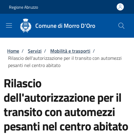
Salta al contenuto principale
Skip to footer content
Regione Abruzzo
Comune di Morro D'Oro
Briciole di pane
Home
/
Servizi
/
Mobilità e trasporti
/
Rilascio dell'autorizzazione per il transito con automezzi
pesanti nel centro abitato
Rilascio
dell'autorizzazione per il
transito con automezzi
pesanti nel centro abitato