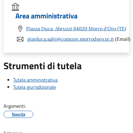
Area amministrativa
Piazza Duca, Abruzzi 64020 Morro d'Oro (TE)
gianluca.salvi@comune.morrodoro.te.it
(Email)
Strumenti di tutela
Tutela amministrativa
Tutela giurisdizionale
Argomenti:
Nascita