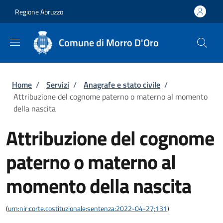
Salta al contenuto principale
Skip to footer content
Regione Abruzzo
Comune di Morro D'Oro
Briciole di pane
Home
/
Servizi
/
Anagrafe e stato civile
/
Attribuzione del cognome paterno o materno al momento
della nascita
Attribuzione del cognome
paterno o materno al
momento della nascita
(
urn:nir:corte.costituzionale:sentenza:2022-04-27;131
)