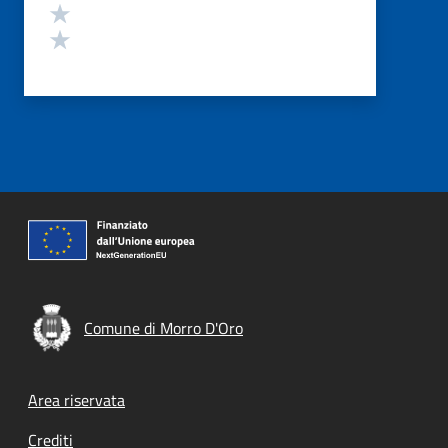
Valuta 2 stelle su 5
Valuta 1 stelle su 5
Comune di Morro D'Oro
Footer menu
Area riservata
Crediti