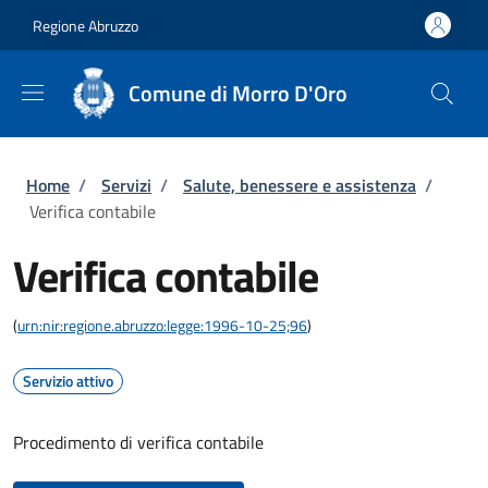
Salta al contenuto principale
Skip to footer content
Regione Abruzzo
Comune di Morro D'Oro
Briciole di pane
Home
/
Servizi
/
Salute, benessere e assistenza
/
Verifica contabile
Verifica contabile
(
urn:nir:regione.abruzzo:legge:1996-10-25;96
)
Servizio attivo
Procedimento di verifica contabile