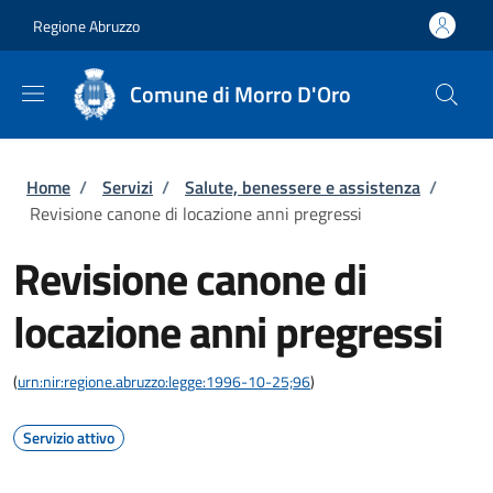
Salta al contenuto principale
Skip to footer content
Regione Abruzzo
Comune di Morro D'Oro
Briciole di pane
Home
/
Servizi
/
Salute, benessere e assistenza
/
Revisione canone di locazione anni pregressi
Revisione canone di
locazione anni pregressi
(
urn:nir:regione.abruzzo:legge:1996-10-25;96
)
Servizio attivo