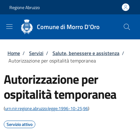
Salta al contenuto principale
Skip to footer content
Regione Abruzzo
Comune di Morro D'Oro
Briciole di pane
Home
/
Servizi
/
Salute, benessere e assistenza
/
Autorizzazione per ospitalità temporanea
Autorizzazione per
ospitalità temporanea
(
urn:nir:regione.abruzzo:legge:1996-10-25;96
)
Servizio attivo