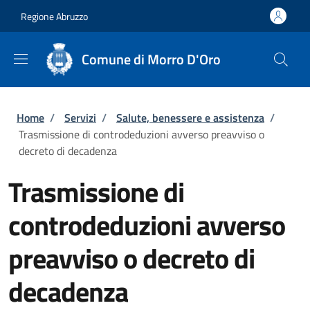
Salta al contenuto principale
Skip to footer content
Regione Abruzzo
Comune di Morro D'Oro
Briciole di pane
Home
/
Servizi
/
Salute, benessere e assistenza
/
Trasmissione di controdeduzioni avverso preavviso o
decreto di decadenza
Trasmissione di
controdeduzioni avverso
preavviso o decreto di
decadenza