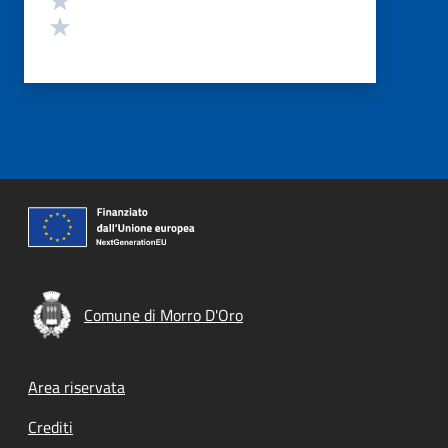
Valuta 1 stelle su 5
Comune di Morro D'Oro
Footer menu
Area riservata
Crediti