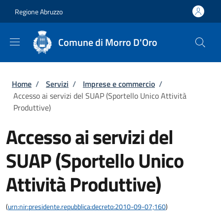
Salta al contenuto principale
Skip to footer content
Regione Abruzzo
Comune di Morro D'Oro
Briciole di pane
Home
/
Servizi
/
Imprese e commercio
/
Accesso ai servizi del SUAP (Sportello Unico Attività
Produttive)
Accesso ai servizi del
SUAP (Sportello Unico
Attività Produttive)
(
urn:nir:presidente.repubblica:decreto:2010-09-07;160
)