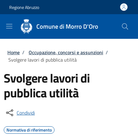
Salta al contenuto principale
Skip to footer content
Regione Abruzzo
Comune di Morro D'Oro
Briciole di pane
Home
/
Occupazione, concorsi e assunzioni
/
Svolgere lavori di pubblica utilità
Svolgere lavori di
pubblica utilità
Condividi
Normativa di riferimento