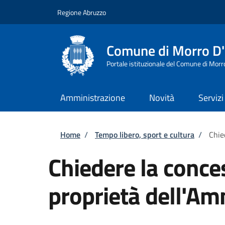
Salta al contenuto principale
Skip to footer content
Regione Abruzzo
Comune di Morro D
Portale istituzionale del Comune di Morr
Amministrazione
Novità
Servizi
Briciole di pane
Home
/
Tempo libero, sport e cultura
/
Chie
Chiedere la conces
proprietà dell'Am