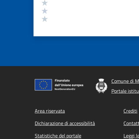
Valuta 3 stelle su 5
Valuta 2 stelle su 5
Valuta 1 stelle su 5
Comune di M
Portale isti
Footer menu
Area riservata
Crediti
Dichiarazione di accessibilità
Contatt
Statistiche del portale
Leggi l